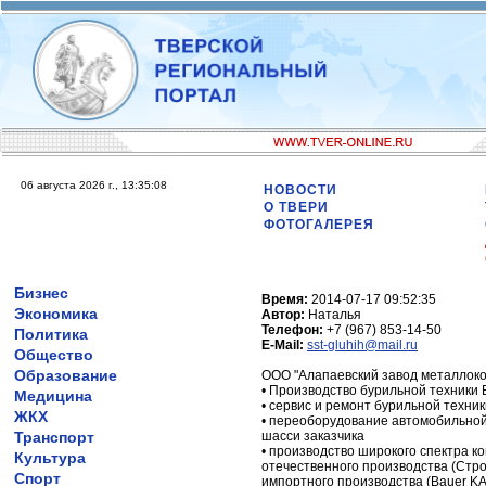
06 августа 2026 г., 13:35:08
НОВОСТИ
О ТВЕРИ
ФОТОГАЛЕРЕЯ
Бизнес
Время:
2014-07-17 09:52:35
Экономика
Автор:
Наталья
Телефон:
+7 (967) 853-14-50
Политика
E-Mail:
sst-gluhih@mail.ru
Общество
Образование
ООО "Алапаевский завод металлоко
• Производство бурильной техники
Медицина
• сервис и ремонт бурильной техни
ЖКХ
• переоборудование автомобильной
Транспорт
шасси заказчика
• производство широкого спектра 
Культура
отечественного производства (Стр
Спорт
импортного производства (Bauer KA