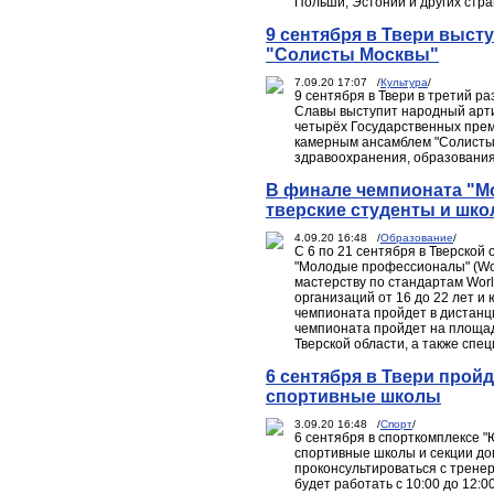
Польши, Эстонии и других стра
9 сентября в Твери выс
"Солисты Москвы"
7.09.20 17:07 /
Культура
/
9 сентября в Твери в третий 
Славы выступит народный арти
четырёх Государственных пре
камерным ансамблем "Солисты
здравоохранения, образования
В финале чемпионата "
тверские студенты и шко
4.09.20 16:48 /
Образование
/
С 6 по 21 сентября в Тверской
"Молодые профессионалы" (Wor
мастерству по стандартам Worl
организаций от 16 до 22 лет и 
чемпионата пройдет в дистанц
чемпионата пройдет на площа
Тверской области, а также сп
6 сентября в Твери прой
спортивные школы
3.09.20 16:48 /
Спорт
/
6 сентября в спорткомплексе "
спортивные школы и секции до
проконсультироваться с трене
будет работать с 10:00 до 12:0