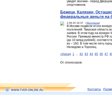
увидят воочию - перед Дворцо
спортсменов.
Бежецк, Калязин, Осташк
федеральные деньги на 
2.09.20 16:37 /
Экономика
/
В Москве подвели итоги конкур
поселений. Тверская область в
заявок. В этом году на конкурс
России. Премьер министр РФ з
(до 10 млрд рублей), соответст
их – 160. В том числе пять гор
Нелидово и Торопец.
«Назад
1
...
42
43
44
45
46
47
4
От споносоров:
Контакты
Разм