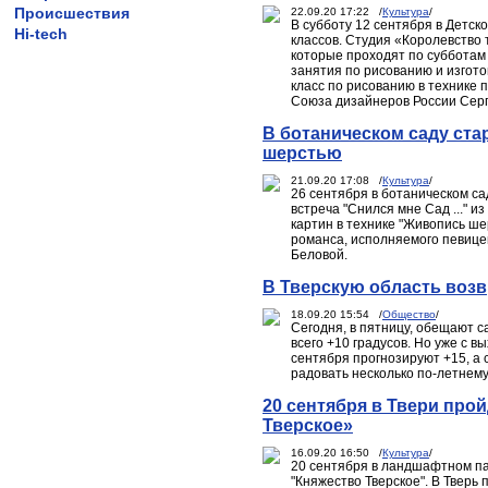
Происшествия
22.09.20 17:22 /
Культура
/
В субботу 12 сентября в Детск
Hi-tech
классов. Студия «Королевство 
которые проходят по субботам 
занятия по рисованию и изгото
класс по рисованию в технике 
Союза дизайнеров России Серг
В ботаническом саду ста
шерстью
21.09.20 17:08 /
Культура
/
26 сентября в ботаническом са
встреча "Снился мне Сад ..." и
картин в технике "Живопись ше
романса, исполняемого певице
Беловой.
В Тверскую область возв
18.09.20 15:54 /
Общество
/
Сегодня, в пятницу, обещают с
всего +10 градусов. Но уже с 
сентября прогнозируют +15, а 
радовать несколько по-летнему
20 сентября в Твери про
Тверское»
16.09.20 16:50 /
Культура
/
20 сентября в ландшафтном па
"Княжество Тверское". В Тверь