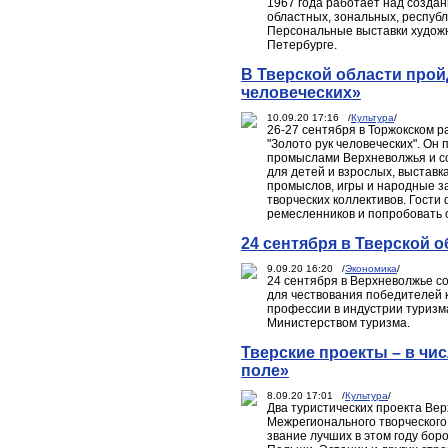
1967 года работает над создан
областных, зональных, республ
Персональные выставки художн
Петербурге.
В Тверской области про
человеческих»
10.09.20 17:16 /
Культура
/
26-27 сентября в Торжокском р
"Золото рук человеческих". Он 
промыслами Верхневолжья и со
для детей и взрослых, выстав
промыслов, игры и народные з
творческих коллективов. Гости
ремесленников и попробовать с
24 сентября в Тверской 
9.09.20 16:20 /
Экономика
/
24 сентября в Верхневолжье с
для чествования победителей 
профессии в индустрии туризм
Министерством туризма.
Тверские проекты – в чи
поле»
8.09.20 17:01 /
Культура
/
Два туристических проекта Ве
Межрегионального творческого 
звание лучших в этом году боро