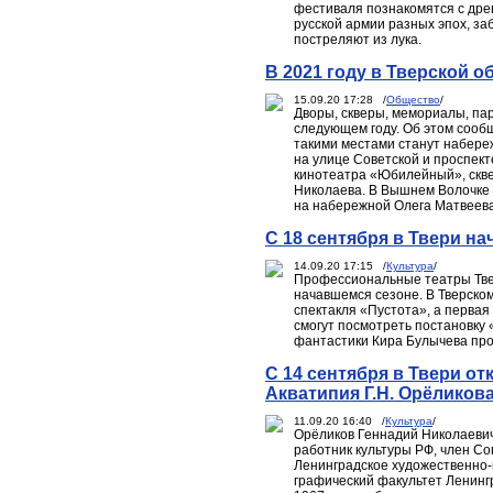
фестиваля познакомятся с дре
русской армии разных эпох, за
постреляют из лука.
В 2021 году в Тверской о
15.09.20 17:28 /
Общество
/
Дворы, скверы, мемориалы, парк
следующем году. Об этом сооб
такими местами станут набере
на улице Советской и проспект
кинотеатра «Юбилейный», скве
Николаева. В Вышнем Волочке 
на набережной Олега Матвеева
С 18 сентября в Твери н
14.09.20 17:15 /
Культура
/
Профессиональные театры Твер
начавшемся сезоне. В Тверском
спектакля «Пустота», а первая
смогут посмотреть постановку
фантастики Кира Булычева про
С 14 сентября в Твери о
Акватипия Г.Н. Орёликов
11.09.20 16:40 /
Культура
/
Орёликов Геннадий Николаевич
работник культуры РФ, член Со
Ленинградское художественно-п
графический факультет Ленингр