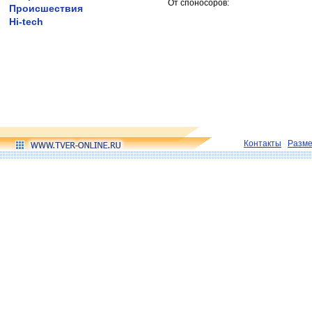
От споносоров:
Происшествия
Hi-tech
Контакты
Разм