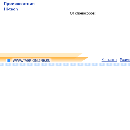
Происшествия
Hi-tech
От споносоров:
Контакты
Разм