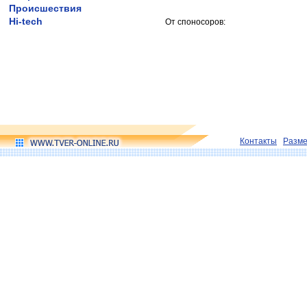
Происшествия
Hi-tech
От споносоров:
Контакты
Разм