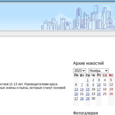
Архив новостей
Пн
Ср
Пт
Вс
Вт
Чт
Сб
1
2
3
4
5
стков 11-13 лет. Руководителями курса
6
7
8
9
10
11
12
ые эскизы и пьесы, которые станут основой
13
14
15
16
17
18
19
20
21
22
23
24
25
26
27
28
29
30
Фотогалерея