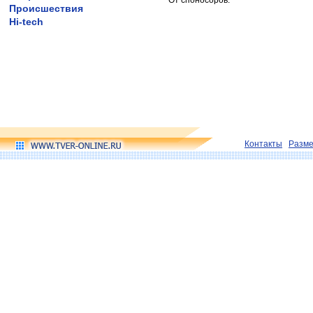
От споносоров:
Происшествия
Hi-tech
Контакты
Разм