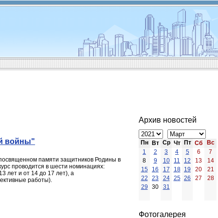
Архив новостей
ой войны"
Пн
Ср
Пт
Вс
Вт
Чт
Сб
1
2
3
4
5
6
7
, посвященном памяти защитников Родины в
8
9
10
11
12
13
14
нкурс проводится в шести номинациях:
15
16
17
18
19
20
21
 лет и от 14 до 17 лет), а
22
23
24
25
26
27
28
лективные работы).
29
30
31
Фотогалерея