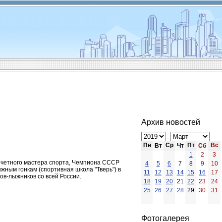
Архив новостей
Пн
Ср
Пт
Вс
Вт
Чт
Сб
1
2
3
очетного мастера спорта, Чемпиона СССР
4
5
6
7
8
9
10
ным гонкам (спортивная школа "Тверь") в
11
12
13
14
15
16
17
ов-лыжников со всей России.
18
19
20
21
22
23
24
25
26
27
28
29
30
31
Фотогалерея