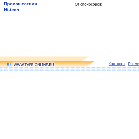
Происшествия
От споносоров:
Hi-tech
Контакты
Разм