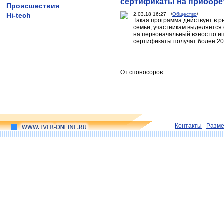
сертификаты на приобре
Происшествия
Hi-tech
2.03.18 16:27 /
Общество
/
Такая программа действует в ре
семьи, участникам выделяется 
на первоначальный взнос по ип
сертификаты получат более 200
От споносоров:
Контакты
Разм