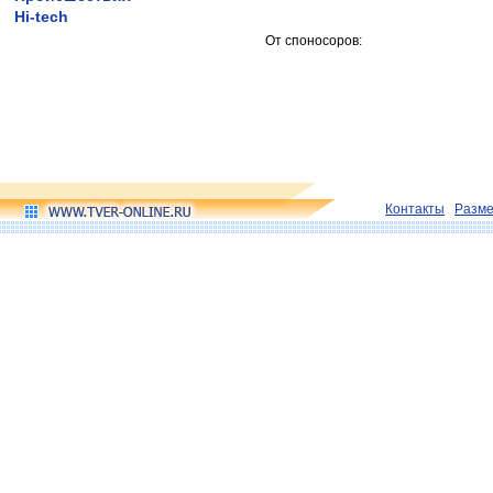
Hi-tech
От споносоров:
Контакты
Разм