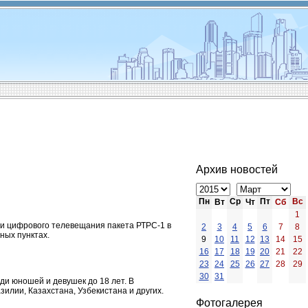
Архив новостей
Пн
Ср
Пт
Вс
Вт
Чт
Сб
1
ти цифрового телевещания пакета РТРС-1 в
2
3
4
5
6
7
8
ных пунктах.
9
10
11
12
13
14
15
16
17
18
19
20
21
22
23
24
25
26
27
28
29
30
31
ди юношей и девушек до 18 лет. В
илии, Казахстана, Узбекистана и других.
Фотогалерея