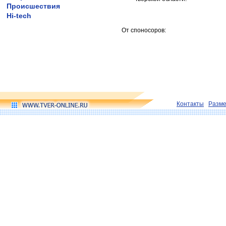
Происшествия
Hi-tech
От споносоров:
Контакты
Разм