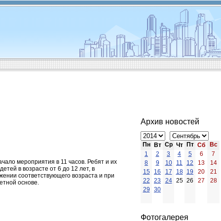
Архив новостей
Пн
Ср
Пт
Вс
Вт
Чт
Сб
1
2
3
4
5
6
7
ало мероприятия в 11 часов. Ребят и их
8
9
10
11
12
13
14
тей в возрасте от 6 до 12 лет, в
15
16
17
18
19
20
21
жении соответствующего возраста и при
22
23
24
25
26
27
28
етной основе.
29
30
Фотогалерея