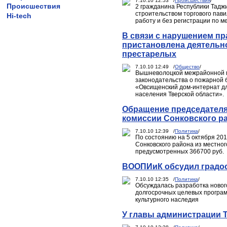
7.10.10 12:53 /
Происшествия
/
Происшествия
2 гражданина Республики Тадж
строительством торгового пави
Hi-tech
работу и без регистрации по м
В связи с нарушением пр
пристановлена деятельн
престарелых
7.10.10 12:49 /
Общество
/
Вышневолоцкой межрайонной п
законодательства о пожарной 
«Овсищенский дом-интернат д
населения Тверской области».
Обращение председателя
комиссии Сонковского р
7.10.10 12:39 /
Политика
/
По состоянию на 5 октября 20
Сонковского района из местно
предусмотренных 366700 руб.
ВООПИиК обсудил градо
7.10.10 12:35 /
Политика
/
Обсуждалась разработка новог
долгосрочных целевых програм
культурного наследия
У главы администрации 