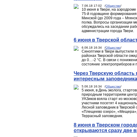
7.06.18 17:02 /
Общество
/
10 июня в Твери, на аэродроме
75-й годовщине формирования 
Минской (до 2009 года – Мгинс
полка. Вопросы организации м
обсуждались на заседании раб
администрации города Твери.
6 июня в Тверской облас
6.06.18 16:34 /
Общество
/
Синоптики в Твери выпустили п
районах Тверской области ожи
до 0…-2 °С. В связи с пониже
состояние электроприборов и 
Через Тверскую область
интересным заповедника
5.06.18 16:34 /
Общество
/
5 июня, в День эколога, старт
природным территориям центра
УАЗиков взяла старт из москов
участники посетят 4 националь
Лесной заповедник в Тверской 
«Плещеево озеро», «Мещера», 
Террасный заповедник.
8 июня в Тверском горо
открываются сразу две 