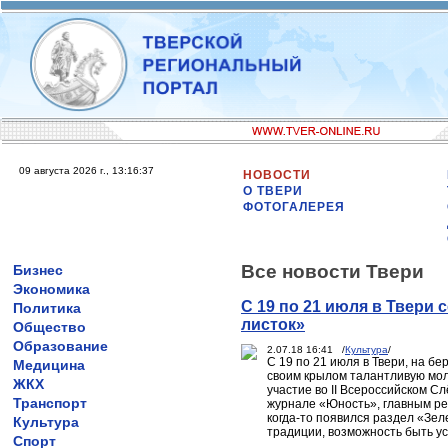
09 августа 2026 г., 13:16:37
НОВОСТИ
О ТВЕРИ
ФОТОГАЛЕРЕЯ
Все новости Твери
Бизнес
Экономика
С 19 по 21 июля в Твери
Политика
листок»
Общество
Образование
2.07.18 16:41 /
Культура
/
С 19 по 21 июля в Твери, на б
Медицина
своим крылом талантливую мол
ЖКХ
участие во II Всероссийском С
Транспорт
журнале «Юность», главным ре
когда-то появился раздел «Зе
Культура
традиции, возможность быть у
Спорт