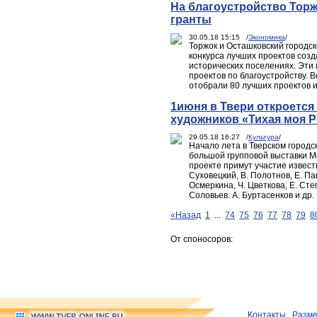
На благоустройство Тор
гранты
30.05.18 15:15 /
Экономика
/
Торжок и Осташковский городск
конкурса лучших проектов соз
исторических поселениях. Эти
проектов по благоустройству. В
отобрали 80 лучших проектов и
1июня в Твери откроетс
художников «Тихая моя 
29.05.18 16:27 /
Культура
/
Начало лета в Тверском город
большой групповой выставки Мо
проекте примут участие извест
Суховецкий, В. Полотнов, Е. Па
Осмеркина, Ч. Цветкова, Е. Степ
Соловьев. А. Буртасенков и др.
«Назад
1
...
74
75
76
77
78
79
8
От споносоров:
Контакты
Разм