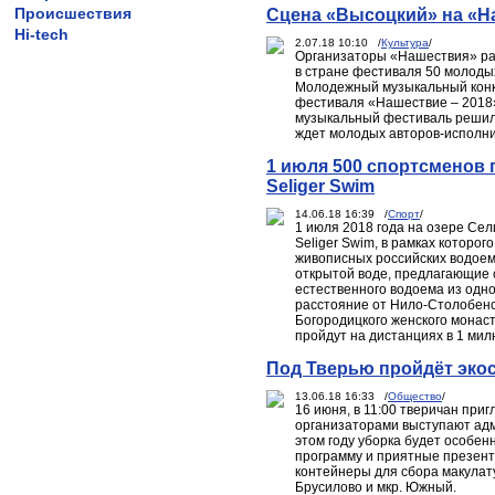
Происшествия
Сцена «Высоцкий» на «На
Hi-tech
2.07.18 10:10 /
Культура
/
Организаторы «Нашествия» рас
в стране фестиваля 50 молоды
Молодежный музыкальный конк
фестиваля «Нашествие – 2018»
музыкальный фестиваль решил 
ждет молодых авторов-исполни
1 июля 500 спортсменов 
Seliger Swim
14.06.18 16:39 /
Спорт
/
1 июля 2018 года на озере Сел
Seliger Swim, в рамках которо
живописных российских водоемо
открытой воде, предлагающие 
естественного водоема из одно
расстояние от Нило-Столобен
Богородицкого женского монаст
пройдут на дистанциях в 1 милю
Под Тверью пройдёт экос
13.06.18 16:33 /
Общество
/
16 июня, в 11:00 тверичан при
организаторами выступают адм
этом году уборка будет особен
программу и приятные презент
контейнеры для сбора макулату
Брусилово и мкр. Южный.