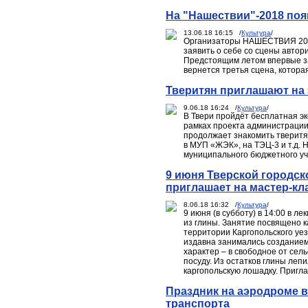
На "Нашествии"-2018 по
13.06.18 16:15 /
Культура
/
Организаторы НАШЕСТВИЯ 201
заявить о себе со сцены авто
Предстоящим летом впервые за
вернется третья сцена, котора
Тверитян приглашают на 
9.06.18 16:24 /
Культура
/
В Твери пройдёт бесплатная э
рамках проекта администрации
продолжает знакомить тверитя
в МУП «ЖЭК», на ТЭЦ-3 и т.д. 
муниципального бюджетного у
9 июня Тверской городс
приглашает на мастер-кл
8.06.18 16:32 /
Культура
/
9 июня (в субботу) в 14:00 в 
из глины. Занятие посвящено 
территории Каргопольского уез
издавна занимались созданием
характер – в свободное от сел
посуду. Из остатков глины леп
каргопольскую лошадку. Пригл
Праздник на аэродроме в
транспорта