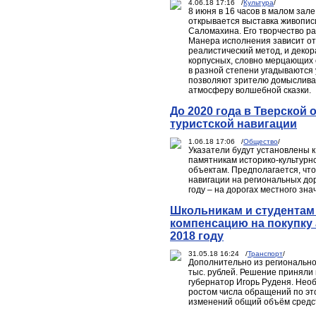
4.06.18 17:16 /
Культура
/
8 июня в 16 часов в малом зал
открывается выставка живопис
Саломахина. Его творчество ра
Манера исполнения зависит от
реалистический метод, и деко
корпусных, словно мерцающих 
в разной степени угадываютс
позволяют зрителю домысливат
атмосферу волшебной сказки.
До 2020 года в Тверской 
туристской навигации
1.06.18 17:06 /
Общество
/
Указатели будут установлены к
памятникам историко-культурно
объектам. Предполагается, что
навигации на региональных до
году – на дорогах местного зна
Школьникам и студентам
компенсацию на покупку
2018 году
31.05.18 16:24 /
Транспорт
/
Дополнительно из регионально
тыс. рублей. Решение приняли
губернатор Игорь Руденя. Нео
ростом числа обращений по эт
изменений общий объём средст