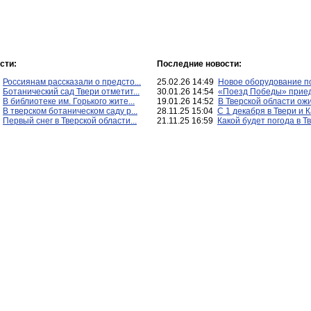
сти:
Последние новости:
0
Россиянам рассказали о предсто...
25.02.26 14:49
Новое оборудование по
0
Ботанический сад Твери отметит...
30.01.26 14:54
«Поезд Победы» приеде
6
В библиотеке им. Горького жите...
19.01.26 14:52
В Тверской области ожи
2
В тверском ботаническом саду р...
28.11.25 15:04
С 1 декабря в Твери и К
3
Первый снег в Тверской области...
21.11.25 16:59
Какой будет погода в Тв