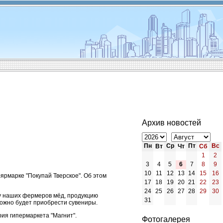
Архив новостей
Пн
Ср
Пт
Вс
Вт
Чт
Сб
1
2
3
4
5
6
7
8
9
10
11
12
13
14
15
16
ярмарке "Покупай Тверское". Об этом
17
18
19
20
21
22
23
24
25
26
27
28
29
30
ь у наших фермеров мёд, продукцию
31
 можно будет приобрести сувениры.
ория гипермаркета "Магнит".
Фотогалерея