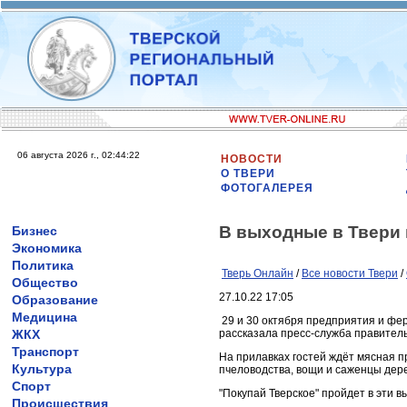
06 августа 2026 г., 02:44:22
НОВОСТИ
О ТВЕРИ
ФОТОГАЛЕРЕЯ
В выходные в Твери 
Бизнес
Экономика
Политика
Тверь Онлайн
/
Все новости Твери
/
Общество
27.10.22 17:05
Образование
Медицина
29 и 30 октября предприятия и фер
ЖКХ
рассказала пресс-служба правитель
Транспорт
На прилавках гостей ждёт мясная п
Культура
пчеловодства, вощи и саженцы дере
Спорт
"Покупай Тверское" пройдет в эти в
Происшествия