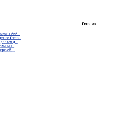
Реклама:
лучат биб...
т во Ржев...
дается д...
алинин...
ерской ...