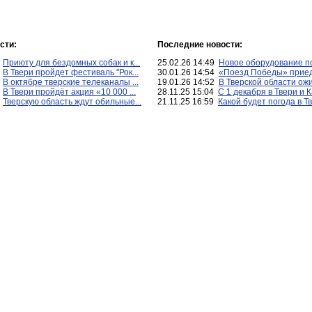
сти:
Последние новости:
7
Приюту для бездомных собак и к...
25.02.26 14:49
Новое оборудование по
5
В Твери пройдет фестиваль "Рок...
30.01.26 14:54
«Поезд Победы» приеде
2
В октябре тверские телеканалы ...
19.01.26 14:52
В Тверской области ожи
2
В Твери пройдёт акция «10 000 ...
28.11.25 15:04
С 1 декабря в Твери и К
8
Тверскую область ждут обильные...
21.11.25 16:59
Какой будет погода в Тв