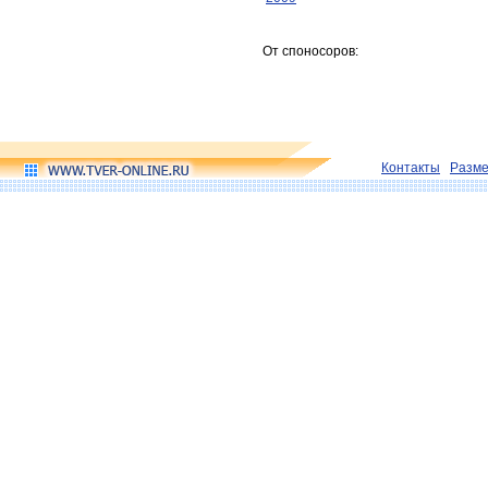
От споносоров:
Контакты
Разм