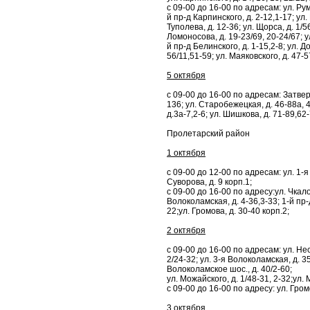
с 09-00 до 16-00 по адресам: ул. Румя
й пр-д Карпинского, д. 2-12,1-17; ул.
Туполева, д. 12-36; ул. Щорса, д. 1/5
Ломоносова, д. 19-23/69, 20-24/67; ул
й пр-д Белинского, д. 1-15,2-8; ул. Д
56/11,51-59; ул. Маяковского, д. 47-5
5 октября
с 09-00 до 16-00 по адресам: Затвер
136; ул. Старобежецкая, д. 46-88а, 4
д.3а-7,2-6; ул. Шишкова, д. 71-89,62-
Пролетарский район
1 октября
с 09-00 до 12-00 по адресам: ул. 1-я С
Суворова, д. 9 корп.1;
с 09-00 до 16-00 по адресу:ул. Чкалов
Волоколамская, д. 4-36,3-33; 1-й пр-д
22;ул. Громова, д. 30-40 корп.2;
2 октября
с 09-00 до 16-00 по адресам: ул. Нес
2/24-32; ул. 3-я Волоколамская, д. 35
Волоколамское шос., д. 40/2-60;
ул. Можайского, д. 1/48-31, 2-32;ул. 
с 09-00 до 16-00 по адресу: ул. Гром
3 октября