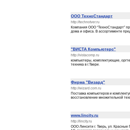
ООО ТехноСтандарт
http://technotver.ru
Компания ООО “ТехноСтандарт” пр
дома и офиса. В ассортименте пре
"ВИСТА Компьютерс"
http://vistacomp.ru
компьютеры, комплектующие, оргте
техника в г.Твери.
Фирма "Визард"
http://wizard.com.ru
Поставка компьютеров и комплекту
восстановление множительной техн
www.lincity.ru
http://lincity.ru
ООО Линсити г. Тверь, ул. Красные 