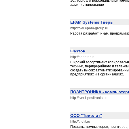
1С, торговля персональными комп
администрирование
EPAM Systems Тверь
http://tver.epam-group.ru
Работа разработчикам, программи
Фаэтон
http://phaeton.ru
Широкий ассортимент копировальн
техники, периферийного и телеком
создать высокоавтоматизированны
предприятиях и в организациях.
ПОЗИТРОНИКА - компьютер
http://tver1.positronica.ru
ООО "Триолит"
http://triolit.ru
Поставка компьютеров, принтеров,