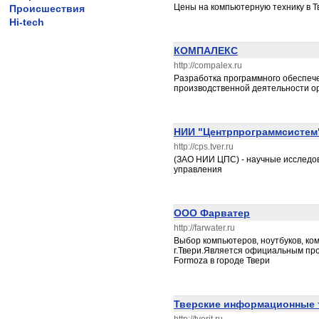
Цены на компьютерную технику в Т
Происшествия
Hi-tech
КОМПАЛЕКС
http://compalex.ru
Разработка программного обеспече
производственной деятельности о
НИИ "Центрпрограммсистем
http://cps.tver.ru
(ЗАО НИИ ЦПС) - научные исследо
управления
ООО Фарватер
http://farwater.ru
Выбор компьютеров, ноутбуков, ко
г.Твери.Является официальным пр
Formoza в городе Твери
Тверские информационные 