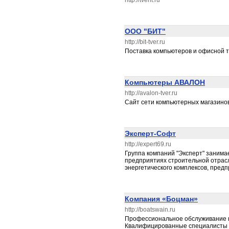
http://tverit.ru
ООО "БИТ"
http://bit-tver.ru
Поставка компьютеров и офисной 
Компьютеры АВАЛОН
http://avalon-tver.ru
Сайт сети компьютерных магазино
Эксперт-Софт
http://expert69.ru
Группа компаний "Эксперт" заним
предприятиях строительной отрас
энергетического комплексов, пред
Компания «Боцман»
http://boatswain.ru
Профессиональное обслуживание к
Квалифицированные специалисты к