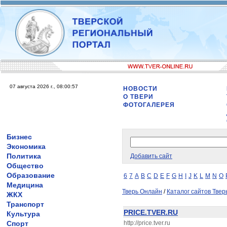
07 августа 2026 г., 08:00:57
НОВОСТИ
О ТВЕРИ
ФОТОГАЛЕРЕЯ
Бизнес
Экономика
Политика
Добавить сайт
Общество
Образование
6
7
A
B
C
D
E
F
G
H
I
J
K
L
M
N
O
Медицина
Тверь Онлайн
/
Каталог сайтов Твер
ЖКХ
Транспорт
PRICE.TVER.RU
Культура
Спорт
http://price.tver.ru