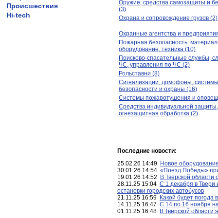
Оружие, средства самозащиты и б
Происшествия
(3)
Hi-tech
Охрана и сопровождение грузов (2)
Охранные агентства и предприятия
Пожарная безопасность: материал
оборудование, техника (10)
Поисково-спасательные службы, с
ЧС, управления по ЧС (2)
Рольставни (8)
Сигнализации, домофоны, систем
безопасности и охраны (16)
Системы пожаротушения и оповещ
Средства индивидуальной защиты,
огнезащитная обработка (2)
Последние новости:
25.02.26 14:49
Новое оборудование
30.01.26 14:54
«Поезд Победы» при
19.01.26 14:52
В Тверской области 
28.11.25 15:04
С 1 декабря в Твери
остановки городских автобусов
21.11.25 16:59
Какой будет погода 
14.11.25 16:47
С 14 по 16 ноября н
01.11.25 16:48
В Тверской области 