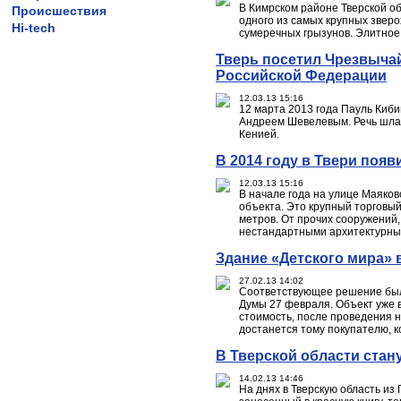
В Кимрском районе Тверской о
Происшествия
одного из самых крупных зверо
Hi-tech
сумеречных грызунов. Элитное
Тверь посетил Чрезвыча
Российской Федерации
12.03.13 15:16
12 марта 2013 года Пауль Киби
Андреем Шевелевым. Речь шла 
Кенией.
В 2014 году в Твери поя
12.03.13 15:16
В начале года на улице Маяков
объекта. Это крупный торговы
метров. От прочих сооружений,
нестандартными архитектурн
Здание «Детского мира» 
27.02.13 14:02
Соответствующее решение был
Думы 27 февраля. Объект уже 
стоимость, после проведения н
достанется тому покупателю, 
В Тверской области ста
14.02.13 14:46
На днях в Тверскую область и