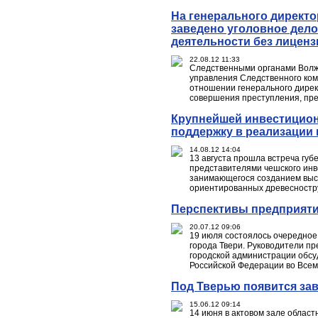
На генерального директ
заведено уголовное дел
деятельности без лиценз
22.08.12 11:33
Следственными органами Волж
управления Следственного ком
отношении генерального дирек
совершения преступления, пред
Крупнейшей инвестицион
поддержку в реализации 
14.08.12 14:04
13 августа прошла встреча губ
представителями чешского инв
занимающегося созданием выс
ориентированных древесностру
Перспективы предприяти
20.07.12 09:06
19 июля состоялось очередное
города Твери. Руководители п
городской администрации обсу
Российской Федерации во Всем
Под Тверью появится зав
15.06.12 09:14
14 июня в актовом зале област