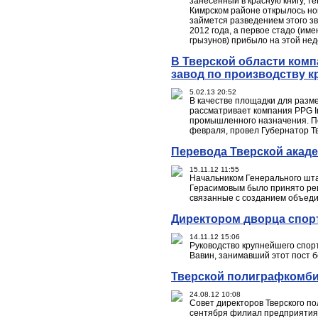
занесенный в красную книгу, т
Кимрском районе открылось но
займется разведением этого з
2012 года, а первое стадо (им
грызунов) прибыло на этой нед
В Тверской области комп
завод по производству к
5.02.13 20:52
В качестве площадки для разм
рассматривает компания PPG I
промышленного назначения. Пе
февраля, провел Губернатор Т
Перевода Тверской акаде
15.11.12 11:55
Начальником Генерального шт
Герасимовым было принято реш
связанные с созданием объед
Директором дворца спо
14.11.12 15:06
Руководство крупнейшего спор
Вавин, занимавший этот пост б
Тверской полиграфкомби
24.08.12 10:08
Совет директоров Тверского п
сентября филиал предприятия 