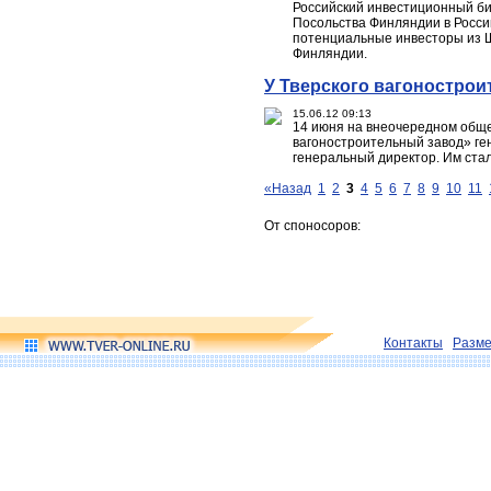
Российский инвестиционный би
Посольства Финляндии в Росси
потенциальные инвесторы из Ш
Финляндии.
У Тверского вагонострои
15.06.12 09:13
14 июня на внеочередном общ
вагоностроительный завод» г
генеральный директор. Им ста
«Назад
1
2
3
4
5
6
7
8
9
10
11
От споносоров:
Контакты
Разм