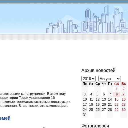
Архив новостей
Пн
Ср
Пт
Вс
Вт
Чт
Сб
1
2
 световыми конструкциями. В этом году
3
4
5
6
7
8
9
территории Твери установлено 16
10
11
12
13
14
15
16
 знакомые горожанам световые конструкции
17
18
19
20
21
22
23
ормления. В частности, это композиции в
24
25
26
27
28
29
30
31
семей
Фотогалерея