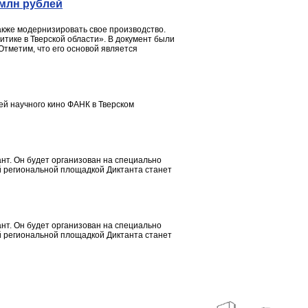
 млн рублей
акже модернизировать свое производство.
тике в Тверской области». В документ были
тметим, что его основой является
ей научного кино ФАНК в Тверском
нт. Он будет организован на специально
ой региональной площадкой Диктанта станет
нт. Он будет организован на специально
ой региональной площадкой Диктанта станет