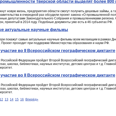
 промышленности Тверской области выделят более 800
хнут новую жизнь, предприятия области смогут получить дешевые займы, а т
равительства в очередной раз обсудили проект закона «О промышленной поли
ные депутатами Законодательного Собрания и промышленниками региона. О
, принятый в 2014 году. Подобные документы уже есть в 46 субъектах РФ.
ые актуальные научные фильмы
Твери покажут самые актуальные научные фильмы всем желающим в рамках Дн
. Проект проходит при поддержке Министерства образования и науки РФ.
 участие во II Всероссийском географическом диктанте
х Российской Федерации пройдет Второй Всероссийский географический дикта
зах, школах, библиотеках, научных институтах, детских центрах и т.д. Главн
ерситет.
 участие во II Всероссийском географическом диктанте
х Российской Федерации пройдет Второй Всероссийский географический дикта
зах, школах, библиотеках, научных институтах, детских центрах и т.д. Главн
ерситет.
12
13
14
15
16
Вперёд»