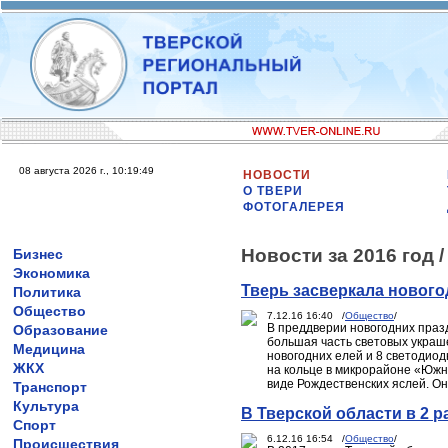
08 августа 2026 г., 10:19:49
НОВОСТИ
О ТВЕРИ
ФОТОГАЛЕРЕЯ
Новости за 2016 год 
Бизнес
Экономика
Тверь засверкала новог
Политика
Общество
7.12.16 16:40 /
Общество
/
В преддверии новогодних праз
Образование
большая часть световых украш
Медицина
новогодних елей и 8 светодио
ЖКХ
на кольце в микрорайоне «Южн
виде Рождественских яслей. Он
Транспорт
Культура
В Тверской области в 2 
Спорт
6.12.16 16:54 /
Общество
/
Происшествия