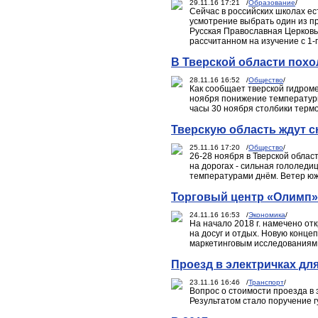
29.11.16 17:21 /
Образование
/
Сейчас в российских школах ест
усмотрение выбрать один из пр
Русская Православная Церковь 
рассчитанном на изучение с 1-г
В Тверской области похо
28.11.16 16:52 /
Общество
/
Как сообщает тверской гидроме
ноября понижение температуры 
часы 30 ноября столбики термо
Тверскую область ждут 
25.11.16 17:20 /
Общество
/
26-28 ноября в Тверской облас
на дорогах - сильная гололеди
температурами днём. Ветер южн
Торговый центр «Олимп»
24.11.16 16:53 /
Экономика
/
На начало 2018 г. намечено от
на досуг и отдых. Новую конце
маркетинговым исследованиям
Проезд в электричках дл
23.11.16 16:46 /
Транспорт
/
Вопрос о стоимости проезда в 
Результатом стало поручение 