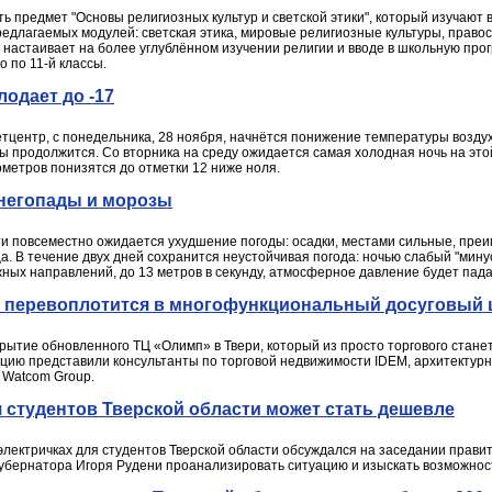
ь предмет "Основы религиозных культур и светской этики", который изучают в
едлагаемых модулей: светская этика, мировые религиозные культуры, правос
настаивает на более углублённом изучении религии и вводе в школьную прог
о по 11-й классы.
лодает до -17
тцентр, с понедельника, 28 ноября, начнётся понижение температуры воздуха
продолжится. Со вторника на среду ожидается самая холодная ночь на этой 
метров понизятся до отметки 12 ниже ноля.
снегопады и морозы
ти повсеместно ожидается ухудшение погоды: осадки, местами сильные, преим
ца. В течение двух дней сохранится неустойчивая погода: ночью слабый "мин
ых направлений, до 13 метров в секунду, атмосферное давление будет падать 
 перевоплотится в многофункциональный досуговый 
крытие обновленного ТЦ «Олимп» в Твери, который из просто торгового ста
пцию представили консультанты по торговой недвижимости IDEM, архитектурно
 Watcom Group.
я студентов Тверской области может стать дешевле
электричках для студентов Тверской области обсуждался на заседании правит
губернатора Игоря Рудени проанализировать ситуацию и изыскать возможнос