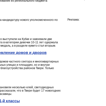
ирование из регионального бюджета
Реклама:
а кандидатуру нового уполномоченного по
о выступили на Кубке и завоевали две
а в категории девочки 10-11 лет одержала
медаль, а в разделе кумитэ стал вторым.
рмление домов и дворов
омов частного сектора и многоквартирных
ьных улицах и площадях, но и внутри
благоустройства районов Твери. Только
тановили несколько елей, светодиодных
ассказали, что в Твери будет 17 новогодних
расавицы.
1-й классы