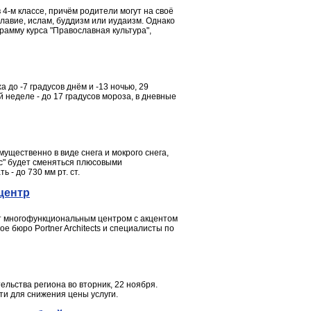
 4-м классе, причём родители могут на своё
лавие, ислам, буддизм или иудаизм. Однако
рамму курса "Православная культура",
 до -7 градусов днём и -13 ночью, 29
неделе - до 17 градусов мороза, в дневные
ущественно в виде снега и мокрого снега,
ус" будет сменяться плюсовыми
- до 730 мм рт. ст.
центр
нет многофункциональным центром с акцентом
е бюро Portner Architects и специалисты по
ельства региона во вторник, 22 ноября.
ти для снижения цены услуги.