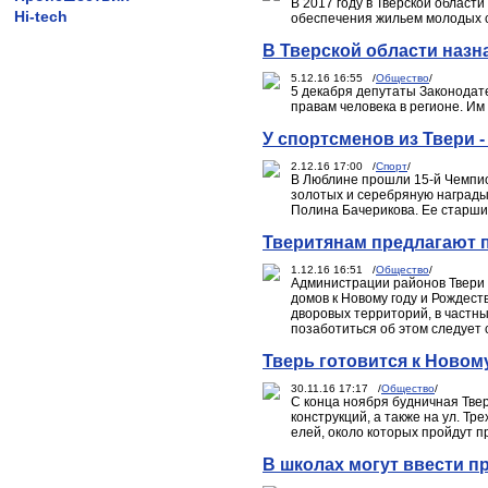
В 2017 году в Тверской област
Hi-tech
обеспечения жильем молодых с
В Тверской области наз
5.12.16 16:55 /
Общество
/
5 декабря депутаты Законодат
правам человека в регионе. Им
У спортсменов из Твери 
2.12.16 17:00 /
Спорт
/
В Люблине прошли 15-й Чемпио
золотых и серебряную награды,
Полина Бачерикова. Ее старший
Тверитянам предлагают п
1.12.16 16:51 /
Общество
/
Администрации районов Твери 
домов к Новому году и Рождест
дворовых территорий, в частн
позаботиться об этом следует
Тверь готовится к Новому
30.11.16 17:17 /
Общество
/
С конца ноября будничная Тве
конструкций, а также на ул. Т
елей, около которых пройдут п
В школах могут ввести пр