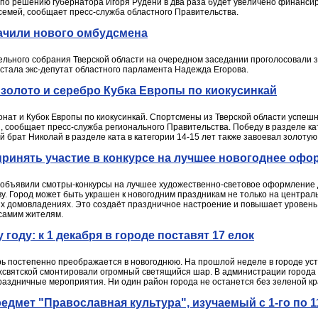
и по решению губернатора Игоря Рудени в два раза будет увеличено финанс
емей, сообщает пресс-служба областного Правительства.
начили нового омбудсмена
ельного собрания Тверской области на очередном заседании проголосовали з
 стала экс-депутат областного парламента Надежда Егорова.
- золото и серебро Кубка Европы по киокусинкай
нат и Кубок Европы по киокусинкай. Спортсмены из Тверской области успешн
 сообщает пресс-служба регионального Правительства. Победу в разделе кат
 брат Николай в разделе ката в категории 14-15 лет также завоевал золотую 
ринять участие в конкурсе на лучшее новогоднее офо
объявили смотры-конкурсы на лучшее художественно-световое оформление д
ву. Город может быть украшен к новогодним праздникам не только на централ
ых домовладениях. Это создаёт праздничное настроение и повышает уровень 
 самим жителям.
 году: к 1 декабря в городе поставят 17 елок
рь постепенно преображается в новогоднюю. На прошлой неделе в городе ус
рехсвятской смонтировали огромный светящийся шар. В администрации города р
раздничные мероприятия. Ни один район города не останется без зеленой к
едмет "Православная культура", изучаемый с 1-го по 1