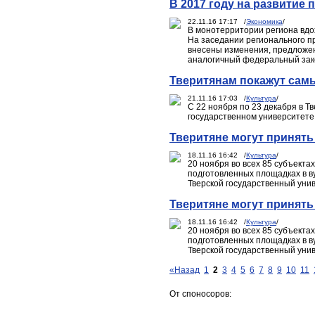
В 2017 году на развитие
22.11.16 17:17 /
Экономика
/
В монотерритории региона вдо
На заседании регионального п
внесены изменения, предложен
аналогичный федеральный закон
Тверитянам покажут сам
21.11.16 17:03 /
Культура
/
С 22 ноября по 23 декабря в 
государственном университете
Тверитяне могут принять
18.11.16 16:42 /
Культура
/
20 ноября во всех 85 субъекта
подготовленных площадках в ву
Тверской государственный унив
Тверитяне могут принять
18.11.16 16:42 /
Культура
/
20 ноября во всех 85 субъекта
подготовленных площадках в ву
Тверской государственный унив
«Назад
1
2
3
4
5
6
7
8
9
10
11
От споносоров: