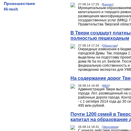
Происшествия
27.08.14 17:25 /
Бизнес
/
Муниципальным образованиям 
Hi-tech
капитального и текущего ремо
размещения многофункциональ
государственных услуг (МФЦ). 
Правительства Тверской област
В Твери создадут платные
полностью пешеходным
27.08.14 17:24 /
Общество
/
Очередные изменения в бюджет
городской Думы. Так, порядка 
выделены на подготовку проек
дома № 5а по ул. Бебеля. Пос
федеральную собственность и 
проведению экспертиз для УМ
На содержание дорог Тве
26.08.14 16:40 /
ЖКХ
/
Администрация Твери выставил
города. Лот, размещенный на с
районные дороги города. Контр
- с 1 октября 2014 года до 30 
495 млн рублей.
Почти 1200 семей в Твер
капитал на образование 
26.08.14 16:31 /
Экономика
/
С начала действия программы 