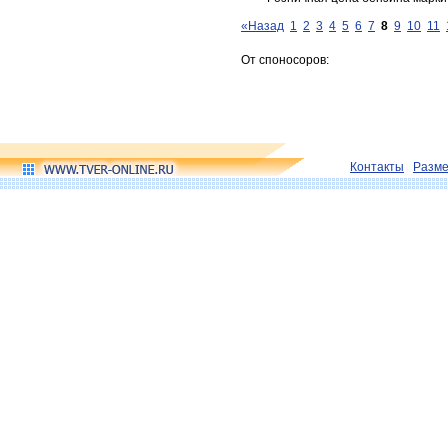
«Назад
1
2
3
4
5
6
7
8
9
10
11
От споносоров:
Контакты
Разм