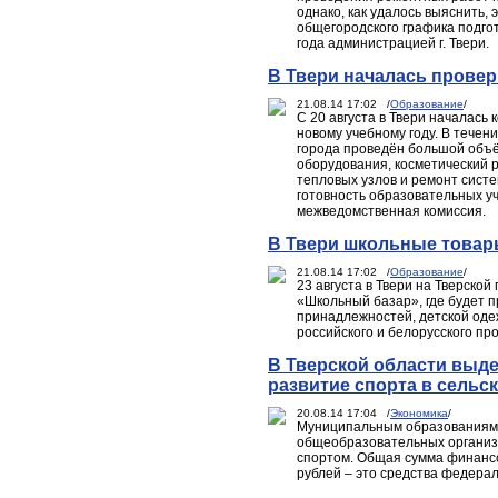
однако, как удалось выяснить,
общегородского графика подгот
года администрацией г. Твери.
В Твери началась провер
21.08.14 17:02 /
Образование
/
С 20 августа в Твери началась
новому учебному году. В тече
города проведён большой объё
оборудования, косметический р
тепловых узлов и ремонт сист
готовность образовательных у
межведомственная комиссия.
В Твери школьные товар
21.08.14 17:02 /
Образование
/
23 августа в Твери на Тверско
«Школьный базар», где будет 
принадлежностей, детской оде
российского и белорусского пр
В Тверской области выде
развитие спорта в сельс
20.08.14 17:04 /
Экономика
/
Муниципальным образованиям п
общеобразовательных организа
спортом. Общая сумма финансо
рублей – это средства федерал