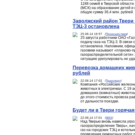
1188 семей в Тверской области
(МСК) на образование детей и
общую сумму 36,4 млн. рублей.
Заволжский район Твери 
ТЭЦ-3 остановлена
25.08.14 16:57 /
Происшествия
/
25 августа работники ОАО «Га
подачу газа на ТЭЦ-3. В связи
остановлена. Напомним, офици
газовики называют «планово-
газораспределительной сети». 
ситуацию урегулировать не уда
Перевозка домашних живо
рублей
22.08.14 17:02 /
Транспорт
/
Компания «Российские железн
животных в электричках. С 19 
домашних (комнатных) животных
до этого стоимость провоза ра
от дальности поездки.
Будет ли в Твери горячая
22.08.14 17:01 /
ЖКХ
/
Над Тверью вновь нависла угр
газораспределение Тверь», нач
газ на городских ТЭЦ и котель
проведения ремонтных работ п