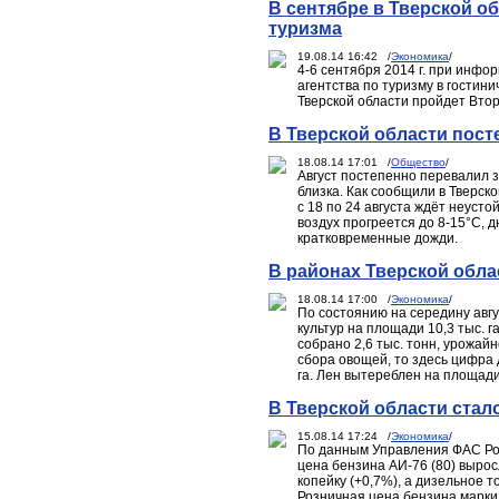
В сентябре в Тверской о
туризма
19.08.14 16:42 /
Экономика
/
4-6 сентября 2014 г. при инф
агентства по туризму в гостин
Тверской области пройдет Вто
В Тверской области пост
18.08.14 17:01 /
Общество
/
Август постепенно перевалил з
близка. Как сообщили в Тверск
с 18 по 24 августа ждёт неуст
воздух прогреется до 8-15°C, 
кратковременные дожди.
В районах Тверской обла
18.08.14 17:00 /
Экономика
/
По состоянию на середину авг
культур на площади 10,3 тыс. г
собрано 2,6 тыс. тонн, урожайн
сбора овощей, то здесь цифра д
га. Лен вытереблен на площади 
В Тверской области стал
15.08.14 17:24 /
Экономика
/
По данным Управления ФАС Росс
цена бензина АИ-76 (80) вырос
копейку (+0,7%), а дизельное т
Розничная цена бензина марки А