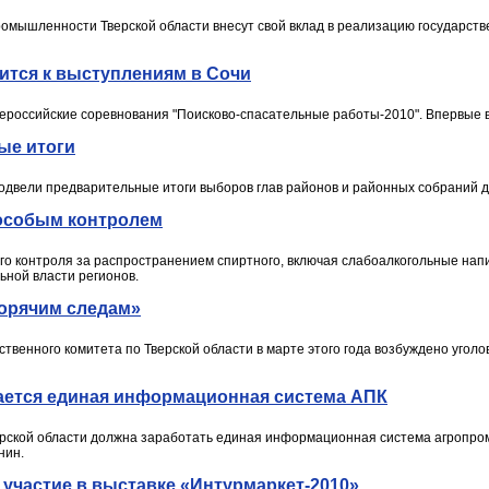
омышленности Тверской области внесут свой вклад в реализацию государст
ится к выступлениям в Сочи
сероссийские соревнования "Поисково-спасательные работы-2010". Впервые в
ые итоги
одвели предварительные итоги выборов глав районов и районных собраний д
особым контролем
о контроля за распространением спиртного, включая слабоалкогольные напи
ьной власти регионов.
горячим следам»
венного комитета по Тверской области в марте этого года возбуждено уголов
дается единая информационная система АПК
верской области должна заработать единая информационная система агропро
нин.
 участие в выставке «Интурмаркет-2010»