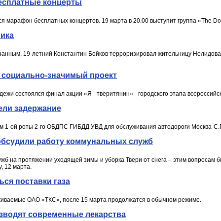
бесплатные концерты
ся марафон бесплатных концертов. 19 марта в 20.00 выступит группа «The Do
ника
занным, 19-летний Константин Бойков терроризировал жительницу Нелидова
 социально-значимый проект
дежи состоялся финал акции «Я - тверитянин» - городского этапа всероссийс
ели задержание
икам 1-ой роты 2-го ОБДПС ГИБДД УВД для обслуживания автодороги Москва-С
обсудили работу коммунальных служб
жб на протяжении уходящей зимы и уборка Твери от снега – этим вопросам 
, 12 марта.
ься поставки газа
уживаемые ОАО «ТКС», после 15 марта продолжатся в обычном режиме.
изводят современные лекарства