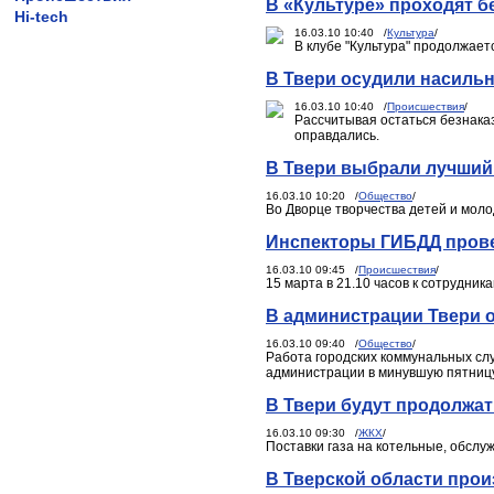
В «Культуре» проходят 
Hi-tech
16.03.10 10:40 /
Культура
/
В клубе "Культура" продолжает
В Твери осудили насиль
16.03.10 10:40 /
Происшествия
/
Рассчитывая остаться безнака
оправдались.
В Твери выбрали лучший
16.03.10 10:20 /
Общество
/
Во Дворце творчества детей и моло
Инспекторы ГИБДД пров
16.03.10 09:45 /
Происшествия
/
15 марта в 21.10 часов к сотрудн
В администрации Твери 
16.03.10 09:40 /
Общество
/
Работа городских коммунальных слу
администрации в минувшую пятницу
В Твери будут продолжат
16.03.10 09:30 /
ЖКХ
/
Поставки газа на котельные, обсл
В Тверской области про