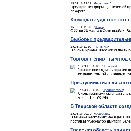
15.03.10 12:28 /
Медицина
/
Предприятия фармацевтической пр
лекарств.
Команда студентов готов
15.03.10 11:20 /
Спорт
/
С 22 по 28 марта в Сочи пройдут В
Выборы: предварительн
15.03.10 11:10 /
Политика
/
В облизбиркоме Тверской области п
Торговля спиртным под 
15.03.10 10:10 /
Политика
/
Ужесточение административног
исполнительной и законодател
Преступника нашли «по 
15.03.10 10:10 /
Происшествия
/
Следственными органами cледст
ч. 2 ст. 105 УК РФ).
В Тверской области соз
15.03.10 09:30 /
Общество
/
В течение нескольких месяцев в Т
поставил губернатор Дмитрий Зеле
Тверская область примет