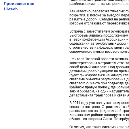
Происшествия
разбивающими не только региональ
Hi-tech
Как известно, перевозка тяжелых г
покрытия. В погоне за выгодой пер
разбитые дороги. Сегодня на регио
которые отслеживают перевозчико
Встреча с заместителем руководит
Быстровым явилась продолжением д
в Твери конференции Ассоциации «
содержания автомобильных дорог». 
строительстве на федеральной тра
современного пункта весового конт
- Жители Тверской области активно
заинтересованы в строительстве та
собой целый комплекс. Под дорожн
датчиками, реагирующими на прев
будет фиксироваться на камеру сле
световые объекты регулирования д
светового объекта при подъезде да
крайнюю правую полосу, где больше
Таким образом, не один нарушитель
департамента транспорта и связи 
В 2011 году уже начнутся предпрое
весового контроля. Строительство 
расположится на федеральной трасс
Конаковском районе планируется п
область со стороны Санкт-Петербург
Отметим, что такая система исполь