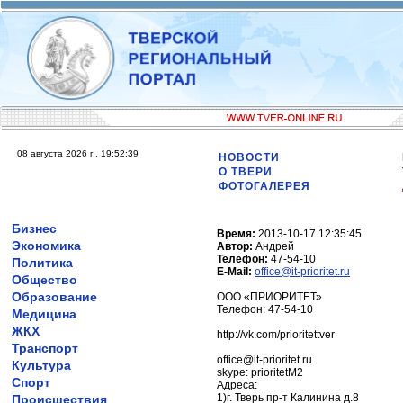
08 августа 2026 г., 19:52:39
НОВОСТИ
О ТВЕРИ
ФОТОГАЛЕРЕЯ
Бизнес
Время:
2013-10-17 12:35:45
Экономика
Автор:
Андрей
Телефон:
47-54-10
Политика
E-Mail:
office@it-prioritet.ru
Общество
Образование
ООО «ПРИОРИТЕТ»
Телефон: 47-54-10
Медицина
ЖКХ
http://vk.com/prioritettver
Транспорт
office@it-prioritet.ru
Культура
skype: prioritetM2
Спорт
Адреса:
1)г. Тверь пр-т Калинина д.8
Происшествия