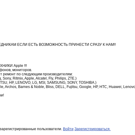
ЕДНИКАМ ЕСЛИ ЕСТЬ ВОЗМОЖНОСТЬ ПРИНЕСТИ СРАЗУ К НАМ!!
ИКИ Apple !!!
фонов, мониторов.
т ремонт по следующим производителям:
ny, Ritmix, Apple, Alcatel, Fly, Philips, ZTE.)
ITSU, HP, LENOVO, LG, MSI, SAMSUNG, SONY, TOSHIBA.)
 Archos, Barnes & Noble, Bliss, DELL, Fujitsu, Google, HP, HTC, Huawei, Lenovo
ки!
 зарегистрированные пользователи.
Войти
Зарегистрироваться.