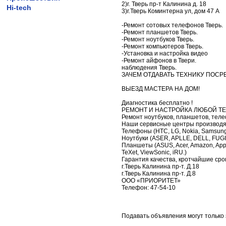
2)г. Тверь пр-т Калинина д. 18
Hi-tech
3)г.Тверь Коминтерна ул, дом 47 А
-Ремонт сотовых телефонов Тверь.
-Ремонт планшетов Тверь.
-Ремонт ноутбуков Тверь.
-Ремонт компьютеров Тверь.
-Установка и настройка видео
-Ремонт айфонов в Твери.
наблюдения Тверь.
ЗАЧЕМ ОТДАВАТЬ ТЕХНИКУ ПОСР
ВЫЕЗД МАСТЕРА НА ДОМ!
Диагностика бесплатно !
РЕМОНТ И НАСТРОЙКА ЛЮБОЙ ТЕХН
Ремонт ноутбуков, планшетов, теле
Наши сервисные центры производя
Телефоны (HTC, LG, Nokia, Samsung, So
Ноутбуки (ASER, APLLE, DELL, FUG
Планшеты (ASUS, Acer, Amazon, Apple,
TeXet, ViewSonic, iRU.)
Гарантия качества, кротчайшие сро
г.Тверь Калинина пр-т. Д.18
г.Тверь Калинина пр-т. Д.8
ООО «ПРИОРИТЕТ»
Телефон: 47-54-10
Подавать объявления могут только